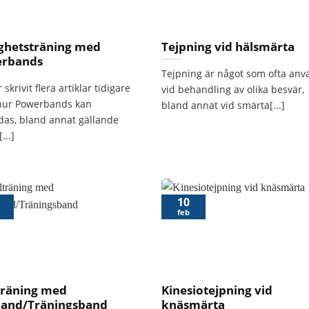
ighetsträning med
Tejpning vid hälsmärta
rbands
Tejpning är något som ofta anv
 skrivit flera artiklar tidigare
vid behandling av olika besvär,
 hur Powerbands kan
bland annat vid smärta[...]
as, bland annat gällande
...]
10
feb
träning med
Kinesiotejpning vid
band/Träningsband
knäsmärta