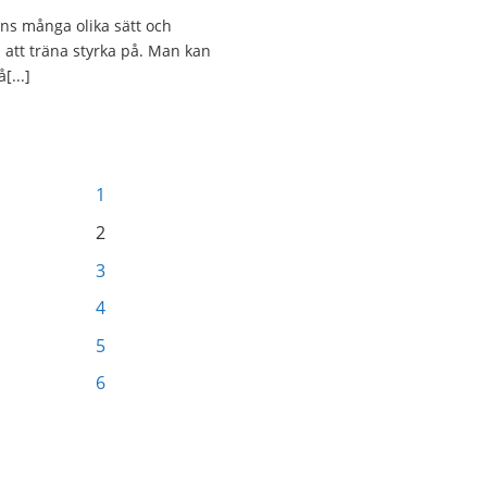
nns många olika sätt och
n att träna styrka på. Man kan
[...]
1
2
3
4
5
6