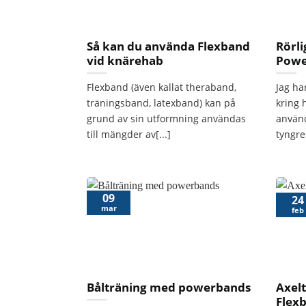
Så kan du använda Flexband
Rörl
vid knärehab
Powe
Flexband (även kallat theraband,
Jag har
träningsband, latexband) kan på
kring
grund av sin utformning användas
använd
till mängder av[...]
tyngre[
09
24
mar
feb
Bålträning med powerbands
Axel
Flex