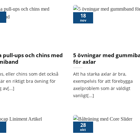
18
nov
a pull-ups och chins med
5 övningar med gummib
miband
för axlar
ps, eller chins som det också
Att ha starka axlar är bra,
 är en riktigt bra övning för
exempelvis för att förebygga
 av[...]
axelproblem som är väldigt
vanligt[...]
28
okt