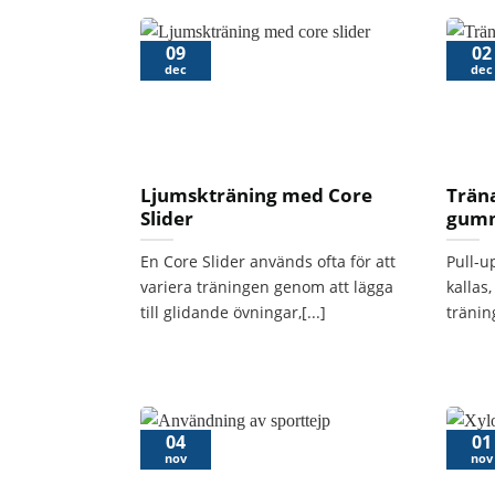
09
02
dec
dec
Ljumskträning med Core
Trän
Slider
gum
En Core Slider används ofta för att
Pull-u
variera träningen genom att lägga
kallas,
till glidande övningar,[...]
träning
01
04
nov
nov