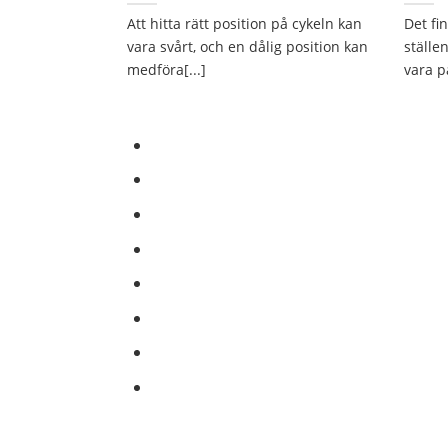
Att hitta rätt position på cykeln kan
Det fi
vara svårt, och en dålig position kan
ställe
medföra[...]
vara på