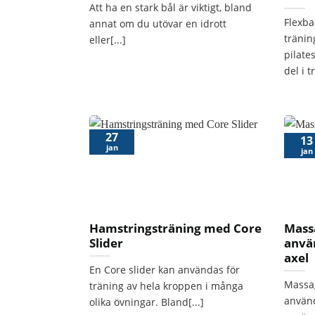
Att ha en stark bål är viktigt, bland
Flexba
annat om du utövar en idrott
träni
eller[...]
pilate
del i t
27
13
jan
jan
Hamstringsträning med Core
Mass
Slider
anvä
axel
En Core slider kan användas för
Massag
träning av hela kroppen i många
använ
olika övningar. Bland[...]