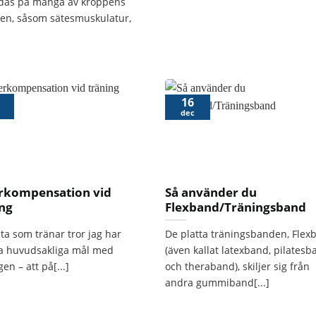
das på många av kroppens
en, såsom sätesmuskulatur,
16
dec
rkompensation vid
Så använder du
ing
Flexband/Träningsband
sta som tränar tror jag har
De platta träningsbanden, Flex
 huvudsakliga mål med
(även kallat latexband, pilatesb
en – att på[...]
och theraband), skiljer sig från
andra gummiband[...]