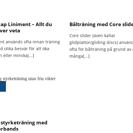
ap Liniment – Allt du
Bålträning med Core slid
ver veta
Core slider (även kallat
nt används ofta innan träning
glidplattor/gliding discs) använ
id olika besvär för att öka
ofta för bålträning på grund av
 eller minska[...]
många[...]
 styrketräning med
rbands