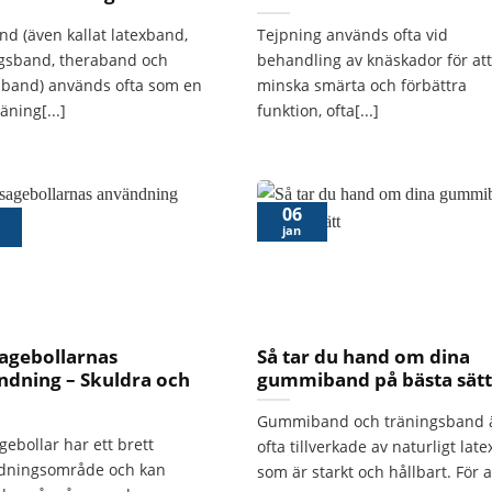
nd (även kallat latexband,
Tejpning används ofta vid
ngsband, theraband och
behandling av knäskador för att
sband) används ofta som en
minska smärta och förbättra
räning[...]
funktion, ofta[...]
06
jan
agebollarnas
Så tar du hand om dina
ndning – Skuldra och
gummiband på bästa sätt
Gummiband och träningsband 
ebollar har ett brett
ofta tillverkade av naturligt late
dningsområde och kan
som är starkt och hållbart. För at