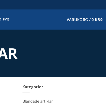
TIFYS
VARUKORG /
0
KR
0
AR
Kategorier
Blandade artiklar