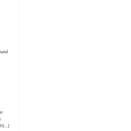
är
x
t[...]