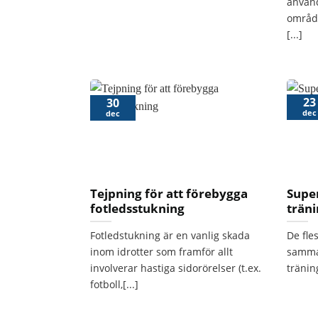
använ
områd
[...]
23
30
dec
dec
Tejpning för att förebygga
Supe
fotledsstukning
trän
Fotledstukning är en vanlig skada
De fle
inom idrotter som framför allt
samma
involverar hastiga sidorörelser (t.ex.
träning
fotboll,[...]