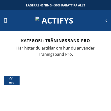
Skip
LAGERRENSNING - 50% RABATT PÅ ALLT
to
content
0
KATEGORI:
TRÄNINGSBAND PRO
Här hittar du artiklar om hur du använder
Träningsband Pro.
01
nov