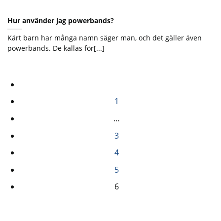
Hur använder jag powerbands?
Kärt barn har många namn säger man, och det gäller även
powerbands. De kallas för[...]
1
…
3
4
5
6