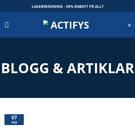
Skip
LAGERRENSNING - 50% RABATT PÅ ALLT
to
content
0
BLOGG & ARTIKLAR
07
sep