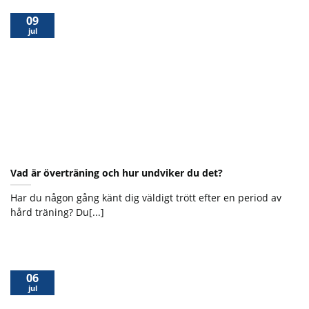
09
jul
Vad är överträning och hur undviker du det?
Har du någon gång känt dig väldigt trött efter en period av
hård träning? Du[...]
06
jul