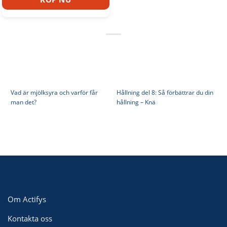
priset
priset
var:
är:
100 kr.
40 kr.
Vad är mjölksyra och varför får
Hållning del 8: Så förbättrar du din
man det?
hållning – Knä
Om Actifys
Kontakta oss