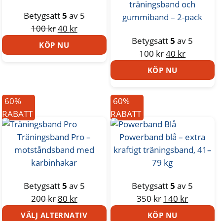
träningsband och
Betygsatt
5
av 5
gummiband – 2-pack
Det
Det
100
kr
40
kr
Betygsatt
5
av 5
ursprungliga
nuvarande
KÖP NU
Det
Det
100
kr
40
kr
priset
priset
ursprungliga
nuvaran
var:
är:
KÖP NU
priset
priset
100 kr.
40 kr.
var:
är:
60%
60%
100 kr.
40 kr.
RABATT
RABATT
Träningsband Pro –
Powerband blå – extra
motståndsband med
kraftigt träningsband, 41–
karbinhakar
79 kg
Betygsatt
5
av 5
Betygsatt
5
av 5
Det
Det
Det
Det
200
kr
80
kr
350
kr
140
kr
ursprungliga
nuvarande
ursprungliga
nuvaran
VÄLJ ALTERNATIV
KÖP NU