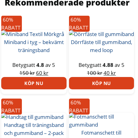
Rekommenderade
produkter
60%
60%
RABATT
RABATT
Miniband i tyg – bekvämt
Dörrfäste till gummiband,
träningsband
med loop
Betygsatt
4.8
av 5
Betygsatt
4.88
av 5
Det
Det
Det
Det
150
kr
60
kr
100
kr
40
kr
ursprungliga
nuvarande
ursprungliga
nuvaran
KÖP NU
KÖP NU
priset
priset
priset
priset
var:
är:
var:
är:
60%
60%
150 kr.
60 kr.
100 kr.
40 kr.
RABATT
RABATT
Handtag till träningsband
Fotmanschett till
och gummiband – 2-pack