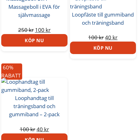
De
Massageboll i EVA för
olika
Loopfäste till gummiband
självmassage
alternativen
och träningsband
kan
Det
Det
250
kr
100
kr
väljas
Det
Det
100
kr
40
kr
ursprungliga
nuvarande
KÖP NU
på
ursprungliga
nuvaran
priset
priset
KÖP NU
produktsidan
priset
priset
var:
är:
var:
är:
250 kr.
100 kr.
60%
100 kr.
40 kr.
RABATT
Loophandtag till
träningsband och
gummiband – 2-pack
Det
Det
100
kr
40
kr
ursprungliga
nuvarande
KÖP NU