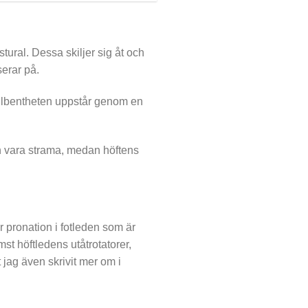
stural. Dessa skiljer sig åt och
serar på.
hjulbentheten uppstår genom en
en vara strama, medan höftens
 pronation i fotleden som är
st höftledens utåtrotatorer,
 jag även skrivit mer om i