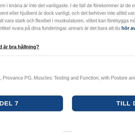
m i knäna är inte det vanligaste. I de fall de förekommer är de o
ent eller hjulbent är dock vanligt, och det behöver inte alltid v
t att vara stark och flexibel i muskulaturen, vilket kan förebygga 
ikel svara på dina funderingar, annars är det bara att du
hör a
d är bra hållning?
 Provance PG. Muscles: Testing and Function, with Posture and 
 DEL 7
TILL 