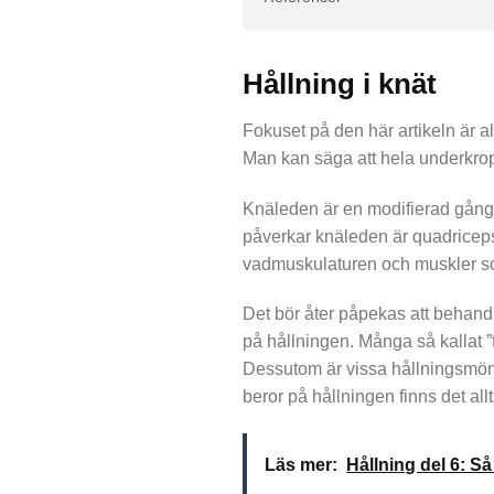
Hållning i knät
Fokuset på den här artikeln är al
Man kan säga att hela underkrop
Knäleden är en modifierad gångj
påverkar knäleden är quadriceps
vadmuskulaturen och muskler so
Det bör åter påpekas att behand
på hållningen. Många så kallat ”f
Dessutom är vissa hållningsmöns
beror på hållningen finns det all
Läs mer:
Hållning del 6: Så