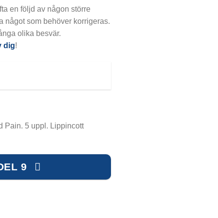
fta en följd av någon större
ara något som behöver korrigeras.
många olika besvär.
v dig
!
Pain. 5 uppl. Lippincott
DEL 9