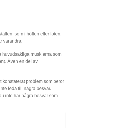
ällen, som i höften eller foten.
r varandra.
 De huvudsakliga musklerna som
en). Även en del av
tt konstaterat problem som beror
nte leda till några besvär.
du inte har några besvär som