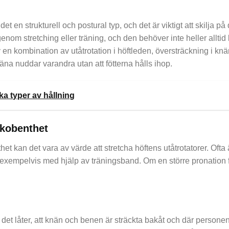
et en strukturell och postural typ, och det är viktigt att skilja p
nom stretching eller träning, och den behöver inte heller alltid
en kombination av utåtrotation i höftleden, översträckning i knän
na nuddar varandra utan att fötterna hålls ihop.
ika typer av hållning
 kobenthet
et kan det vara av värde att stretcha höftens utåtrotatorer. Ofta 
 exempelvis med hjälp av träningsband. Om en större pronation f
det låter, att knän och benen är sträckta bakåt och där personen