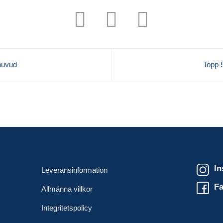
huvud
Topp 
In
Leveransinformation
F
Allmänna villkor
Integritetspolicy