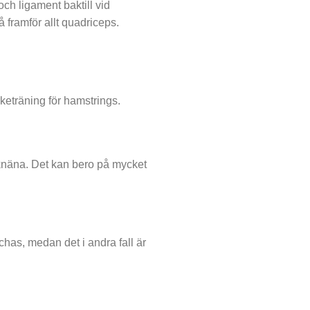
ch ligament baktill vid
 framför allt quadriceps.
eträning för hamstrings.
å knäna. Det kan bero på mycket
tchas, medan det i andra fall är