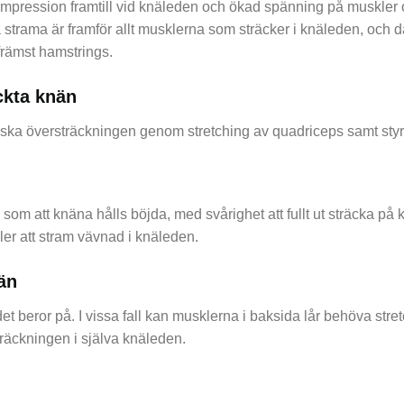
ompression framtill vid knäleden och ökad spänning på muskler o
trama är framför allt musklerna som sträcker i knäleden, och då
främst hamstrings.
ckta knän
ska översträckningen genom stretching av quadriceps samt styrk
g som att knäna hålls böjda, med svårighet att fullt ut sträcka p
ler att stram vävnad i knäleden.
än
 det beror på. I vissa fall kan musklerna i baksida lår behöva stre
träckningen i själva knäleden.