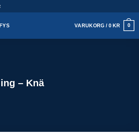
R
0
IFYS
VARUKORG /
0
KR
ning – Knä