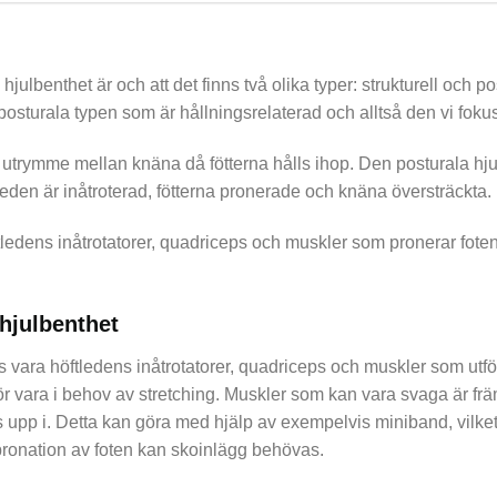
julbenthet är och att det finns två olika typer: strukturell och po
 posturala typen som är hållningsrelaterad och alltså den vi foku
kat utrymme mellan knäna då fötterna hålls ihop. Den posturala 
leden är inåtroterad, fötterna pronerade och knäna översträckta.
ftledens inåtrotatorer, quadriceps och muskler som pronerar fot
hjulbenthet
vara höftledens inåtrotatorer, quadriceps och muskler som utför
 vara i behov av stretching. Muskler som kan vara svaga är främ
 upp i. Detta kan göra med hjälp av exempelvis miniband, vilket
pronation av foten kan skoinlägg behövas.