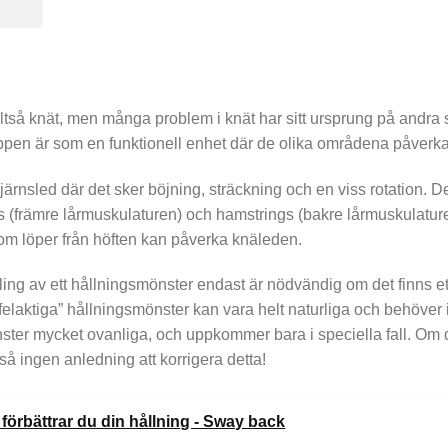
ltså knät, men många problem i knät har sitt ursprung på andra st
pen är som en funktionell enhet där de olika områdena påverka
ärnsled där det sker böjning, sträckning och en viss rotation.
 (främre lårmuskulaturen) och hamstrings (bakre lårmuskulatur
m löper från höften kan påverka knäleden.
ling av ett hållningsmönster endast är nödvändig om det finns e
elaktiga” hållningsmönster kan vara helt naturliga och behöver i
ter mycket ovanliga, och uppkommer bara i speciella fall. Om 
tså ingen anledning att korrigera detta!
 förbättrar du din hållning - Sway back