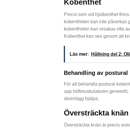
Kobenthet
Precis som vid hjulbenthet finns d
kobentheten kan inte påverkas ge
kobentheten kan orsakas ofta av 
Kobenthet kan ses genom att knä
Läs mer:
Hållning del 2: Ol
Behandling av postural
För att behandla postural kobenth
upp höftmuskulaturen generellt,
skoinlägg hjälpa.
Översträckta knän
Översträckta knän är precis som 