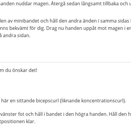
 handen nuddar magen. Återgå sedan långsamt tillbaka och
nden av minibandet och håll den andra änden i samma sidas 
 känns bekvämt för dig. Drag nu handen uppåt mot magen i e
å andra sidan.
m du önskar det!
r här en sittande bicepscurl (liknande koncentrationscurl).
t vänster fot och håll i bandet i den högra handen. Håll den 
positionen klar.