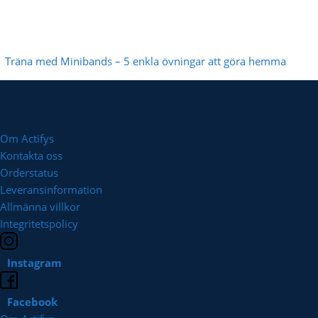
Träna med Minibands – 5 enkla övningar att göra hemma
Om Actifys
Kontakta oss
Orderstatus
Leveransinformation
Allmänna villkor
Integritetspolicy
Instagram
Facebook