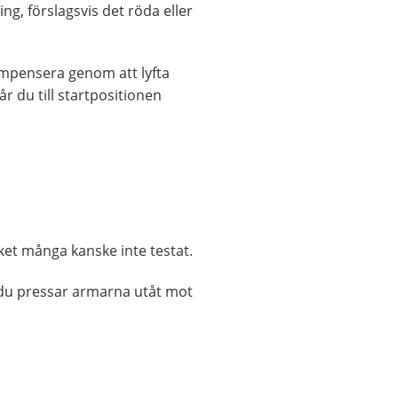
ng, förslagsvis det röda eller
ompensera genom att lyfta
r du till startpositionen
ket många kanske inte testat.
 du pressar armarna utåt mot