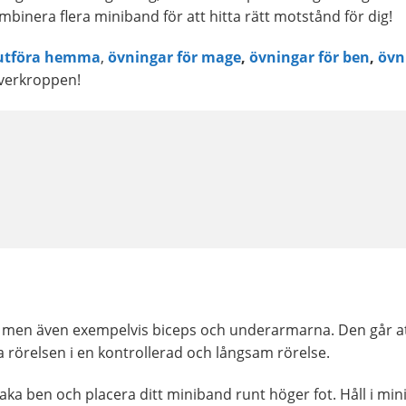
inera flera miniband för att hitta rätt motstånd för dig!
 utföra hemma
,
övningar för mage
,
övningar för ben
,
övn
 överkroppen!
 men även exempelvis biceps och underarmarna. Den går att 
a rörelsen i en kontrollerad och långsam rörelse.
 raka ben och placera ditt miniband runt höger fot. Håll i 