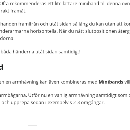
Ofta rekommenderas ett lite lättare miniband till denna övni
rakt framåt.
 handen framifrån och utåt sidan så lång du kan utan att k
underarmarna horisontella. När du nått slutpositionen återgå
idorna.
 båda händerna utåt sidan samtidigt!
d
 men en armhävning kan även kombineras med
Minibands
vil
 armbågarna. Utför nu en vanlig armhävning samtidigt som
 och upprepa sedan i exempelvis 2-3 omgångar.