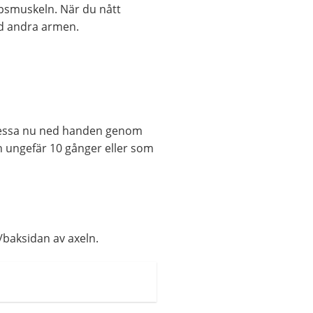
epsmuskeln. När du nått
ed andra armen.
Pressa nu ned handen genom
n ungefär 10 gånger eller som
/baksidan av axeln.