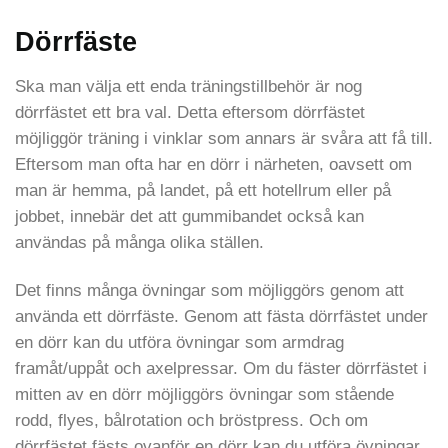
Dörrfäste
Ska man välja ett enda träningstillbehör är nog
dörrfästet ett bra val. Detta eftersom dörrfästet
möjliggör träning i vinklar som annars är svåra att få till.
Eftersom man ofta har en dörr i närheten, oavsett om
man är hemma, på landet, på ett hotellrum eller på
jobbet, innebär det att gummibandet också kan
användas på många olika ställen.
Det finns många övningar som möjliggörs genom att
använda ett dörrfäste. Genom att fästa dörrfästet under
en dörr kan du utföra övningar som armdrag
framåt/uppåt och axelpressar. Om du fäster dörrfästet i
mitten av en dörr möjliggörs övningar som stående
rodd, flyes, bålrotation och bröstpress. Och om
dörrfästet fästs ovanför en dörr kan du utföra övningar