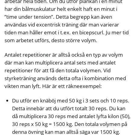
arbetar hela tiden. Om du utför plankan i en minut
har din bålmuskulatur helt enkelt haft en minut i
”time under tension”. Detta begrepp kan även
användas vid excentrisk träning där man varierar
tiden man håller emot i t.ex. en bicepscurl. Ju mer tid
som arbetet utförs, desto större volym.
Antalet repetitioner är alltså också en typ av volym
där man kan multiplicera antal sets med antalet
repetitioner för att få den totala volymen. Vid
styrketräning används detta ofta i kombination med
vikten man lyft. Här är ett räkneexempel:
Du utför en knäböj med 50 kg i 3 sets och 10 reps.
Detta innebär att du utfört totalt 30 reps. Du kan
då multiplicera 30 reps med antalet lyfta kilon (50),
30 reps x 50 kg = 1500 kg. Den totala volymen på
denna övning kan man alltså säga var 1500 kg.