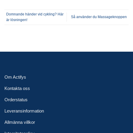
Domnande händer vid cykling? Här
Så använder du Massageknoppen
är lösningen!
Om Actifys
Kontakta oss
Orderstatus
Leveransinformation
Allmänna villkor