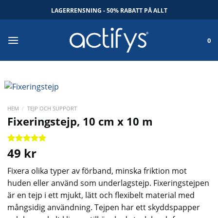
Skip
LAGERRENSNING - 50% RABATT PÅ ALLT
to
content
0
HEM
/
TEJP OCH SUPPORT
Fixeringstejp, 10 cm x 10 m
49
kr
Betygsatt
3
5
av 5
baserat på
Fixera olika typer av förband, minska friktion mot
kundrecensioner
huden eller använd som underlagstejp. Fixeringstejpen
är en tejp i ett mjukt, lätt och flexibelt material med
mångsidig användning. Tejpen har ett skyddspapper